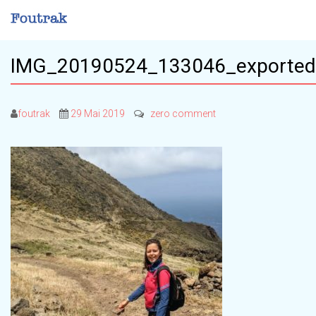
IMG_20190524_133046_exporte
foutrak
29 Mai 2019
zero comment