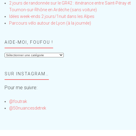
2 jours de randonnée sur le GR42 : itinérance entre Saint-Péray et
Tournon-sur-Rhône en Ardèche (sans voiture)
Idées week-ends 2 jours/1nuit dans les Alpes
Parcours vélo autour de Lyon (à la journée)
AIDE-MOI, FOUFOU !
Aide-
moi,
Foufou
SUR INSTAGRAM…
!
Pour me suivre:
@foutrak
@50nuancesdetrek