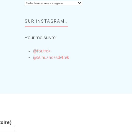
Aide-
moi,
Foufou
SUR INSTAGRAM…
!
Pour me suivre:
@foutrak
@50nuancesdetrek
oire)