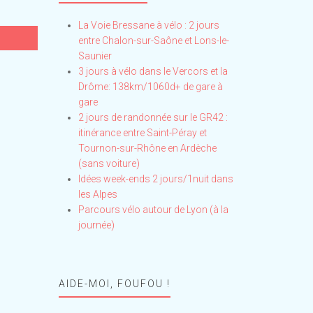
La Voie Bressane à vélo : 2 jours
entre Chalon-sur-Saône et Lons-le-
Saunier
3 jours à vélo dans le Vercors et la
Drôme: 138km/1060d+ de gare à
gare
2 jours de randonnée sur le GR42 :
itinérance entre Saint-Péray et
Tournon-sur-Rhône en Ardèche
(sans voiture)
Idées week-ends 2 jours/1nuit dans
les Alpes
Parcours vélo autour de Lyon (à la
journée)
AIDE-MOI, FOUFOU !