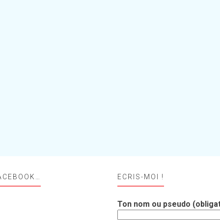
ACEBOOK…
ECRIS-MOI !
Ton nom ou pseudo (obligat