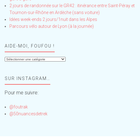
2 jours de randonnée sur le GR42 : itinérance entre Saint-Péray et
Tournon-sur-Rhône en Ardèche (sans voiture)
Idées week-ends 2 jours/1nuit dans les Alpes
Parcours vélo autour de Lyon (à la journée)
AIDE-MOI, FOUFOU !
Aide-
moi,
Foufou
SUR INSTAGRAM…
!
Pour me suivre:
@foutrak
@50nuancesdetrek