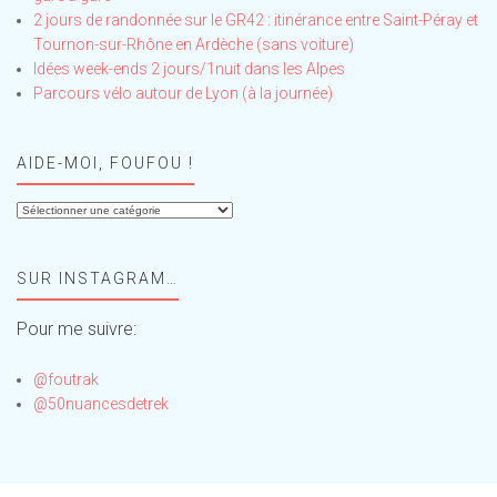
2 jours de randonnée sur le GR42 : itinérance entre Saint-Péray et
Tournon-sur-Rhône en Ardèche (sans voiture)
Idées week-ends 2 jours/1nuit dans les Alpes
Parcours vélo autour de Lyon (à la journée)
AIDE-MOI, FOUFOU !
Aide-
moi,
Foufou
SUR INSTAGRAM…
!
Pour me suivre:
@foutrak
@50nuancesdetrek