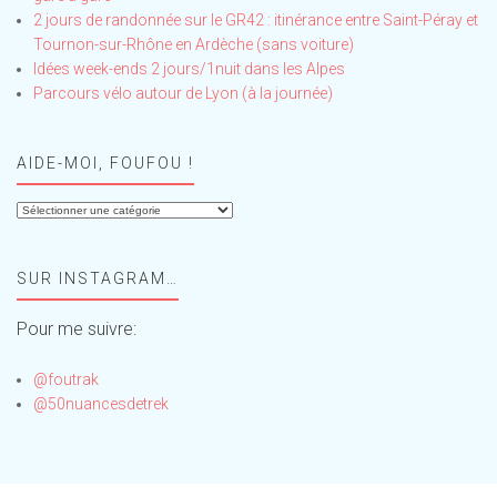
2 jours de randonnée sur le GR42 : itinérance entre Saint-Péray et
Tournon-sur-Rhône en Ardèche (sans voiture)
Idées week-ends 2 jours/1nuit dans les Alpes
Parcours vélo autour de Lyon (à la journée)
AIDE-MOI, FOUFOU !
Aide-
moi,
Foufou
SUR INSTAGRAM…
!
Pour me suivre:
@foutrak
@50nuancesdetrek