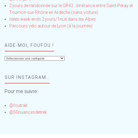
2 jours de randonnée sur le GR42 : itinérance entre Saint-Péray et
Tournon-sur-Rhône en Ardèche (sans voiture)
Idées week-ends 2 jours/1nuit dans les Alpes
Parcours vélo autour de Lyon (à la journée)
AIDE-MOI, FOUFOU !
Aide-
moi,
Foufou
SUR INSTAGRAM…
!
Pour me suivre:
@foutrak
@50nuancesdetrek