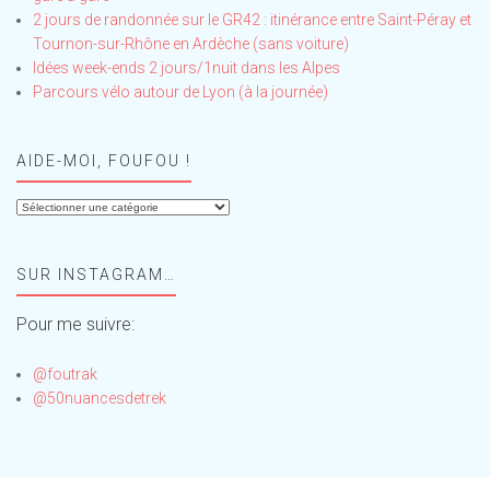
2 jours de randonnée sur le GR42 : itinérance entre Saint-Péray et
Tournon-sur-Rhône en Ardèche (sans voiture)
Idées week-ends 2 jours/1nuit dans les Alpes
Parcours vélo autour de Lyon (à la journée)
AIDE-MOI, FOUFOU !
Aide-
moi,
Foufou
SUR INSTAGRAM…
!
Pour me suivre:
@foutrak
@50nuancesdetrek