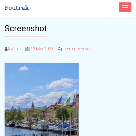
Toggle
navigat
Screenshot
foutrak
13 Mai 2026
zero comment