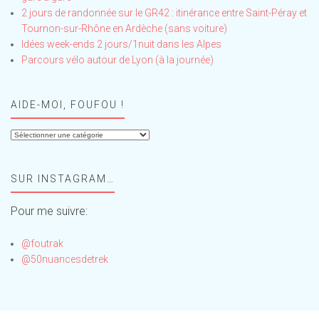
2 jours de randonnée sur le GR42 : itinérance entre Saint-Péray et
Tournon-sur-Rhône en Ardèche (sans voiture)
Idées week-ends 2 jours/1nuit dans les Alpes
Parcours vélo autour de Lyon (à la journée)
AIDE-MOI, FOUFOU !
Aide-
moi,
Foufou
SUR INSTAGRAM…
!
Pour me suivre:
@foutrak
@50nuancesdetrek