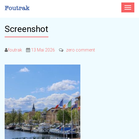
Toggle
navigat
Screenshot
foutrak
13 Mai 2026
zero comment