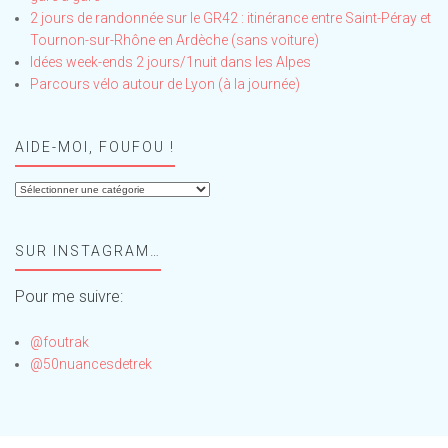
2 jours de randonnée sur le GR42 : itinérance entre Saint-Péray et
Tournon-sur-Rhône en Ardèche (sans voiture)
Idées week-ends 2 jours/1nuit dans les Alpes
Parcours vélo autour de Lyon (à la journée)
AIDE-MOI, FOUFOU !
Aide-
moi,
Foufou
SUR INSTAGRAM…
!
Pour me suivre:
@foutrak
@50nuancesdetrek