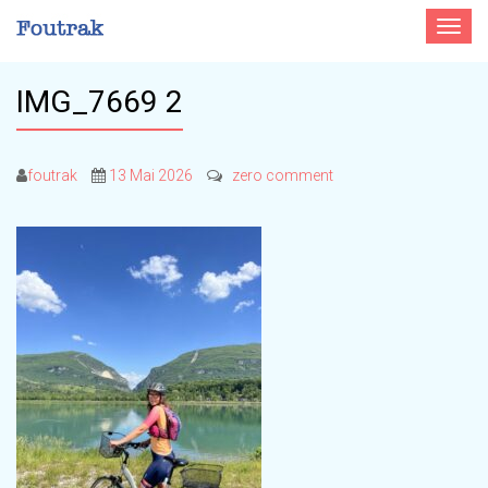
Toggle
navigat
IMG_7669 2
foutrak
13 Mai 2026
zero comment