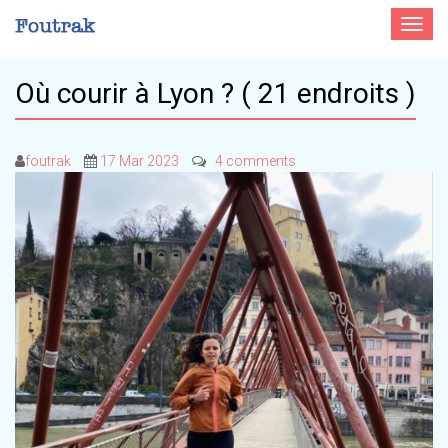
Toggle
navigat
Où courir à Lyon ? ( 21 endroits )
foutrak
17 Mar 2023
4 comments