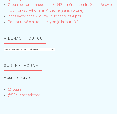
2 jours de randonnée sur le GR42 : itinérance entre Saint-Péray et
Tournon-sur-Rhône en Ardèche (sans voiture)
Idées week-ends 2 jours/1nuit dans les Alpes
Parcours vélo autour de Lyon (à la journée)
AIDE-MOI, FOUFOU !
Aide-
moi,
Foufou
SUR INSTAGRAM…
!
Pour me suivre:
@foutrak
@50nuancesdetrek