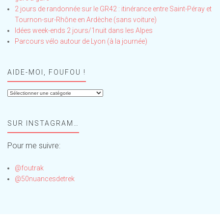
2 jours de randonnée sur le GR42 : itinérance entre Saint-Péray et
Tournon-sur-Rhône en Ardèche (sans voiture)
Idées week-ends 2 jours/1nuit dans les Alpes
Parcours vélo autour de Lyon (à la journée)
AIDE-MOI, FOUFOU !
Aide-
moi,
Foufou
SUR INSTAGRAM…
!
Pour me suivre:
@foutrak
@50nuancesdetrek