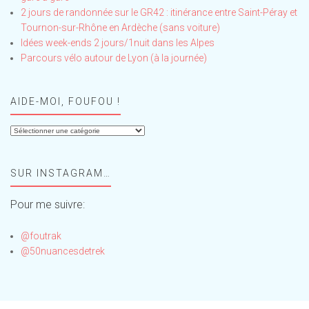
2 jours de randonnée sur le GR42 : itinérance entre Saint-Péray et
Tournon-sur-Rhône en Ardèche (sans voiture)
Idées week-ends 2 jours/1nuit dans les Alpes
Parcours vélo autour de Lyon (à la journée)
AIDE-MOI, FOUFOU !
Aide-
moi,
Foufou
SUR INSTAGRAM…
!
Pour me suivre:
@foutrak
@50nuancesdetrek