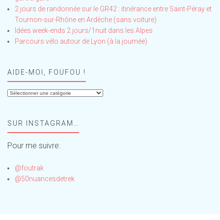
2 jours de randonnée sur le GR42 : itinérance entre Saint-Péray et
Tournon-sur-Rhône en Ardèche (sans voiture)
Idées week-ends 2 jours/1nuit dans les Alpes
Parcours vélo autour de Lyon (à la journée)
AIDE-MOI, FOUFOU !
Aide-
moi,
Foufou
SUR INSTAGRAM…
!
Pour me suivre:
@foutrak
@50nuancesdetrek