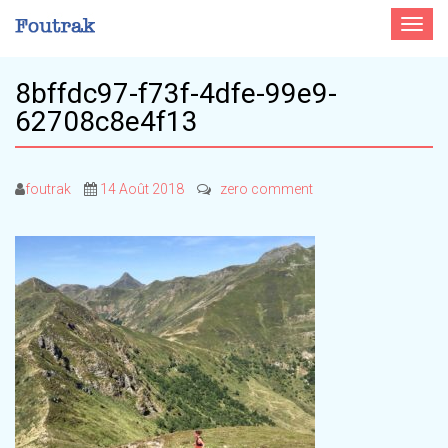
Toggle
navigat
8bffdc97-f73f-4dfe-99e9-
62708c8e4f13
foutrak
14 Août 2018
zero comment