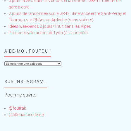
3 jours à vélo dans le Vercors et la Drôme: 138km/1060d+ de
gare à gare
2 jours de randonnée sur le GR42 : itinérance entre Saint-Péray et
Tournon-sur-Rhône en Ardèche (sans voiture)
Idées week-ends 2 jours/1nuit dans les Alpes
Parcours vélo autour de Lyon (à la journée)
AIDE-MOI, FOUFOU !
Aide-
moi,
Foufou
SUR INSTAGRAM…
!
Pour me suivre:
@foutrak
@50nuancesdetrek