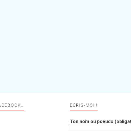
ACEBOOK…
ECRIS-MOI !
Ton nom ou pseudo (obligat