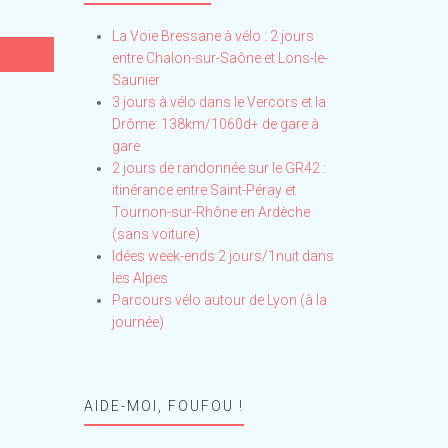
La Voie Bressane à vélo : 2 jours
entre Chalon-sur-Saône et Lons-le-
Saunier
3 jours à vélo dans le Vercors et la
Drôme: 138km/1060d+ de gare à
gare
2 jours de randonnée sur le GR42 :
itinérance entre Saint-Péray et
Tournon-sur-Rhône en Ardèche
(sans voiture)
Idées week-ends 2 jours/1nuit dans
les Alpes
Parcours vélo autour de Lyon (à la
journée)
AIDE-MOI, FOUFOU !