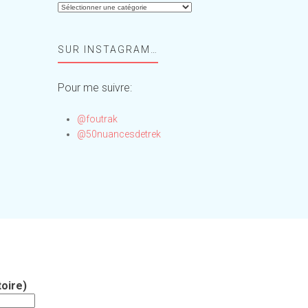
Aide-
moi,
Foufou
SUR INSTAGRAM…
!
Pour me suivre:
@foutrak
@50nuancesdetrek
oire)