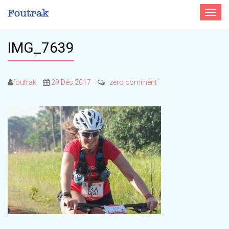
Toggle
navigat
IMG_7639
foutrak
29 Déc 2017
zero comment