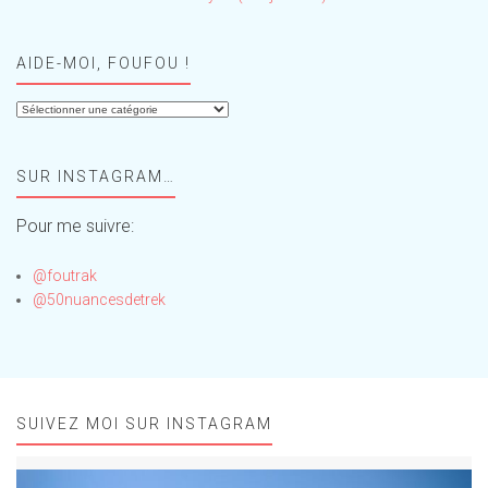
AIDE-MOI, FOUFOU !
Aide-
moi,
Foufou
SUR INSTAGRAM…
!
Pour me suivre:
@foutrak
@50nuancesdetrek
SUIVEZ MOI SUR INSTAGRAM