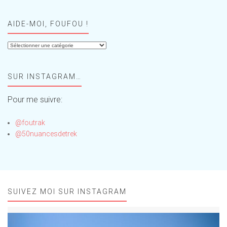
AIDE-MOI, FOUFOU !
Aide-
moi,
Foufou
SUR INSTAGRAM…
!
Pour me suivre:
@foutrak
@50nuancesdetrek
SUIVEZ MOI SUR INSTAGRAM