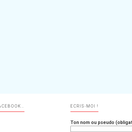
ACEBOOK…
ECRIS-MOI !
Ton nom ou pseudo (obligat