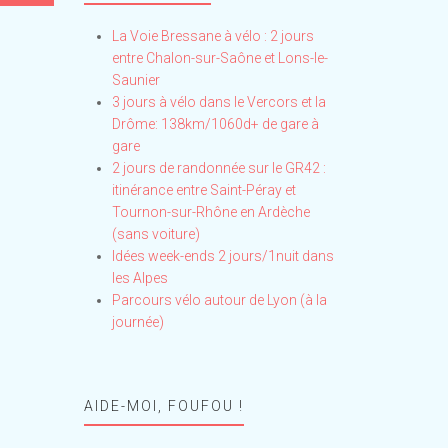
La Voie Bressane à vélo : 2 jours
entre Chalon-sur-Saône et Lons-le-
Saunier
3 jours à vélo dans le Vercors et la
Drôme: 138km/1060d+ de gare à
gare
2 jours de randonnée sur le GR42 :
itinérance entre Saint-Péray et
Tournon-sur-Rhône en Ardèche
(sans voiture)
Idées week-ends 2 jours/1nuit dans
les Alpes
Parcours vélo autour de Lyon (à la
journée)
AIDE-MOI, FOUFOU !