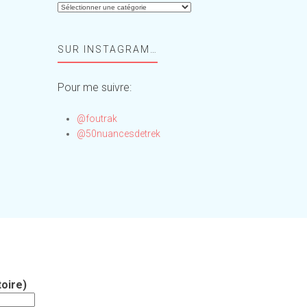
Aide-
moi,
Foufou
SUR INSTAGRAM…
!
Pour me suivre:
@foutrak
@50nuancesdetrek
oire)