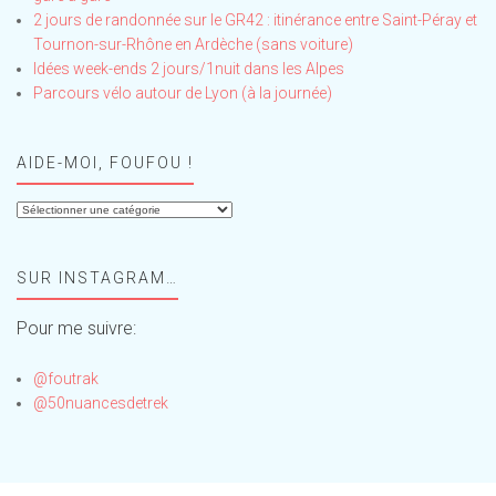
2 jours de randonnée sur le GR42 : itinérance entre Saint-Péray et
Tournon-sur-Rhône en Ardèche (sans voiture)
Idées week-ends 2 jours/1nuit dans les Alpes
Parcours vélo autour de Lyon (à la journée)
AIDE-MOI, FOUFOU !
Aide-
moi,
Foufou
SUR INSTAGRAM…
!
Pour me suivre:
@foutrak
@50nuancesdetrek