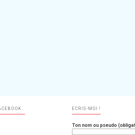
ACEBOOK…
ECRIS-MOI !
Ton nom ou pseudo (obligat