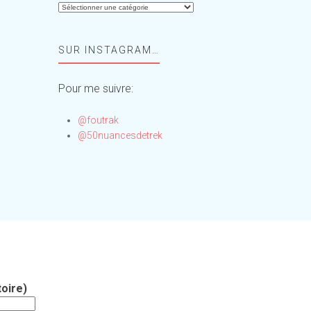
Aide-
moi,
Foufou
SUR INSTAGRAM…
!
Pour me suivre:
@foutrak
@50nuancesdetrek
oire)