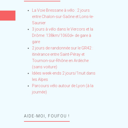
La Voie Bressane à vélo : 2 jours
entre Chalon-sur-Saône et Lons-le-
Saunier
3 jours à vélo dans le Vercors et la
Drôme: 138km/1060d+ de gare à
gare
2 jours de randonnée sur le GR42 :
itinérance entre Saint-Péray et
Tournon-sur-Rhône en Ardèche
(sans voiture)
Idées week-ends 2 jours/1nuit dans
les Alpes
Parcours vélo autour de Lyon (à la
journée)
AIDE-MOI, FOUFOU !