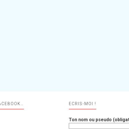
ACEBOOK…
ECRIS-MOI !
Ton nom ou pseudo (obligat