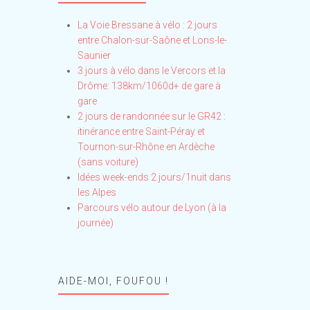
La Voie Bressane à vélo : 2 jours
entre Chalon-sur-Saône et Lons-le-
Saunier
3 jours à vélo dans le Vercors et la
Drôme: 138km/1060d+ de gare à
gare
2 jours de randonnée sur le GR42 :
itinérance entre Saint-Péray et
Tournon-sur-Rhône en Ardèche
(sans voiture)
Idées week-ends 2 jours/1nuit dans
les Alpes
Parcours vélo autour de Lyon (à la
journée)
AIDE-MOI, FOUFOU !