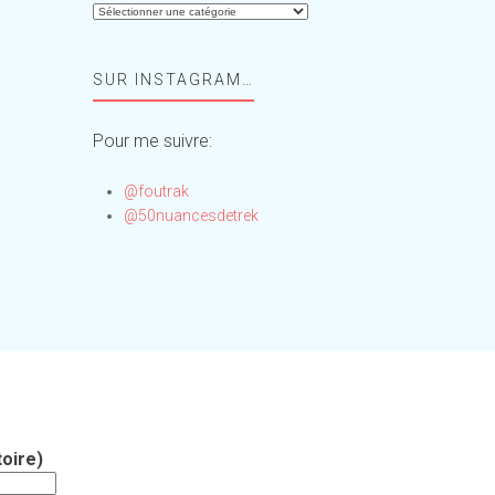
Aide-
moi,
Foufou
SUR INSTAGRAM…
!
Pour me suivre:
@foutrak
@50nuancesdetrek
oire)