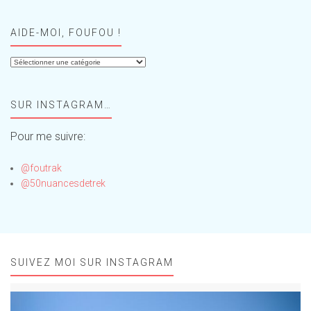
AIDE-MOI, FOUFOU !
Aide-
moi,
Foufou
SUR INSTAGRAM…
!
Pour me suivre:
@foutrak
@50nuancesdetrek
SUIVEZ MOI SUR INSTAGRAM