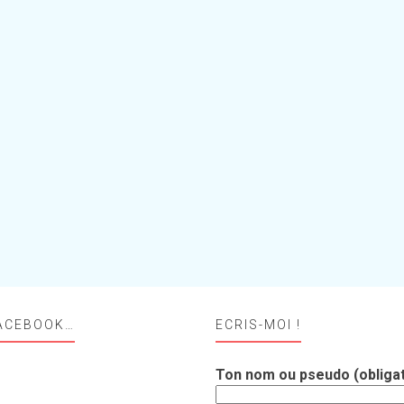
ACEBOOK…
ECRIS-MOI !
Ton nom ou pseudo (obligat