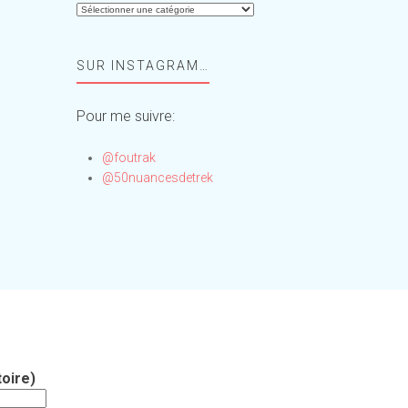
Aide-
moi,
Foufou
SUR INSTAGRAM…
!
Pour me suivre:
@foutrak
@50nuancesdetrek
oire)