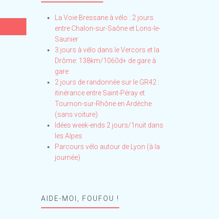
La Voie Bressane à vélo : 2 jours
entre Chalon-sur-Saône et Lons-le-
Saunier
3 jours à vélo dans le Vercors et la
Drôme: 138km/1060d+ de gare à
gare
2 jours de randonnée sur le GR42 :
itinérance entre Saint-Péray et
Tournon-sur-Rhône en Ardèche
(sans voiture)
Idées week-ends 2 jours/1nuit dans
les Alpes
Parcours vélo autour de Lyon (à la
journée)
AIDE-MOI, FOUFOU !