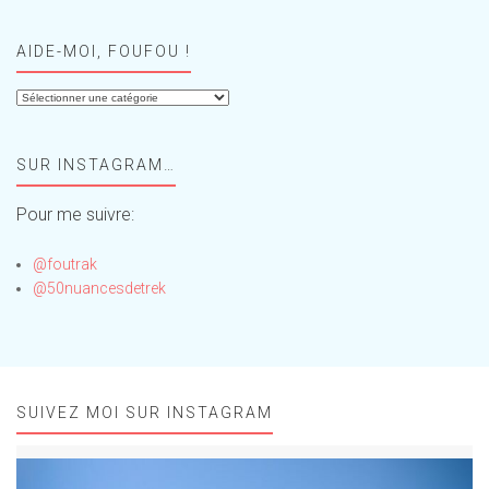
AIDE-MOI, FOUFOU !
Aide-
moi,
Foufou
SUR INSTAGRAM…
!
Pour me suivre:
@foutrak
@50nuancesdetrek
SUIVEZ MOI SUR INSTAGRAM