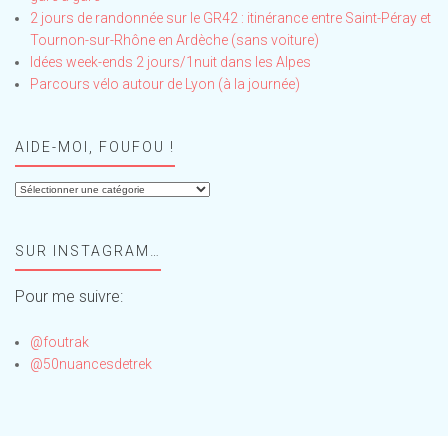
2 jours de randonnée sur le GR42 : itinérance entre Saint-Péray et
Tournon-sur-Rhône en Ardèche (sans voiture)
Idées week-ends 2 jours/1nuit dans les Alpes
Parcours vélo autour de Lyon (à la journée)
AIDE-MOI, FOUFOU !
Aide-
moi,
Foufou
SUR INSTAGRAM…
!
Pour me suivre:
@foutrak
@50nuancesdetrek