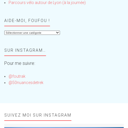
Parcours vélo autour de Lyon (à la journée)
AIDE-MOI, FOUFOU !
Aide-
moi,
Foufou
SUR INSTAGRAM…
!
Pour me suivre:
@foutrak
@50nuancesdetrek
SUIVEZ MOI SUR INSTAGRAM