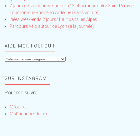
2 jours de randonnée sur le GR42 : itinérance entre Saint-Péray et
Tournon-sur-Rhône en Ardèche (sans voiture)
Idées week-ends 2 jours/1nuit dans les Alpes
Parcours vélo autour de Lyon (à la journée)
AIDE-MOI, FOUFOU !
Aide-
moi,
Foufou
SUR INSTAGRAM…
!
Pour me suivre:
@foutrak
@50nuancesdetrek