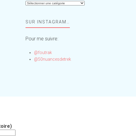
Aide-
moi,
Foufou
SUR INSTAGRAM…
!
Pour me suivre:
@foutrak
@50nuancesdetrek
oire)