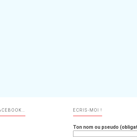
ACEBOOK…
ECRIS-MOI !
Ton nom ou pseudo (obligat