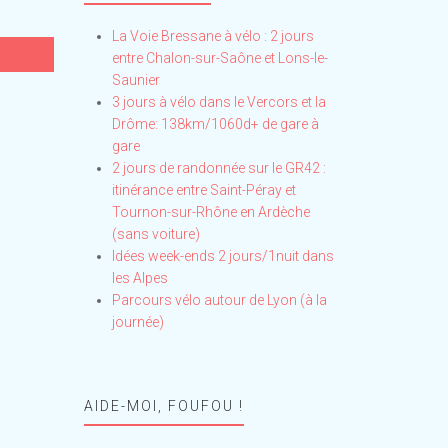
La Voie Bressane à vélo : 2 jours
entre Chalon-sur-Saône et Lons-le-
Saunier
3 jours à vélo dans le Vercors et la
Drôme: 138km/1060d+ de gare à
gare
2 jours de randonnée sur le GR42 :
itinérance entre Saint-Péray et
Tournon-sur-Rhône en Ardèche
(sans voiture)
Idées week-ends 2 jours/1nuit dans
les Alpes
Parcours vélo autour de Lyon (à la
journée)
AIDE-MOI, FOUFOU !