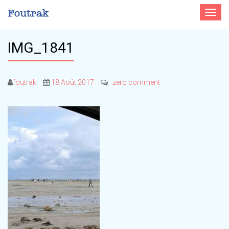
Toggle
navigat
IMG_1841
foutrak
18 Août 2017
zero comment