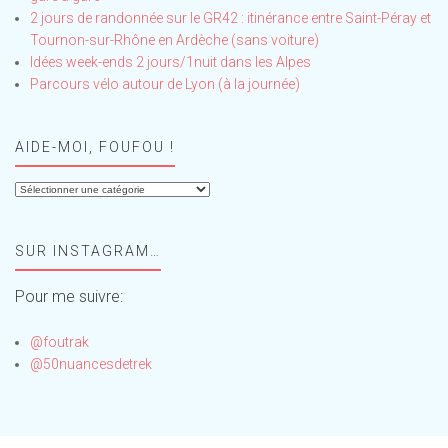
2 jours de randonnée sur le GR42 : itinérance entre Saint-Péray et
Tournon-sur-Rhône en Ardèche (sans voiture)
Idées week-ends 2 jours/1nuit dans les Alpes
Parcours vélo autour de Lyon (à la journée)
AIDE-MOI, FOUFOU !
Aide-
moi,
Foufou
SUR INSTAGRAM…
!
Pour me suivre:
@foutrak
@50nuancesdetrek