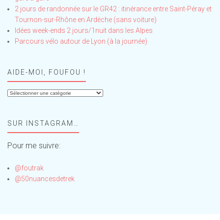
2 jours de randonnée sur le GR42 : itinérance entre Saint-Péray et
Tournon-sur-Rhône en Ardèche (sans voiture)
Idées week-ends 2 jours/1nuit dans les Alpes
Parcours vélo autour de Lyon (à la journée)
AIDE-MOI, FOUFOU !
Aide-
moi,
Foufou
SUR INSTAGRAM…
!
Pour me suivre:
@foutrak
@50nuancesdetrek