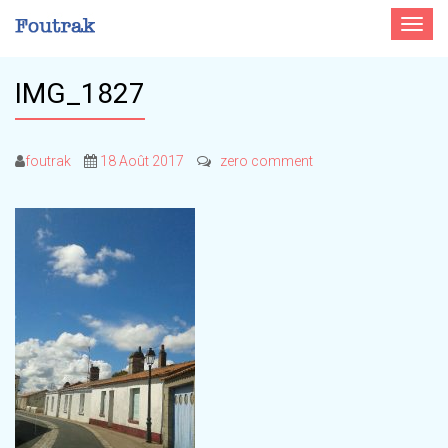
Toggle
navigat
IMG_1827
foutrak
18 Août 2017
zero comment