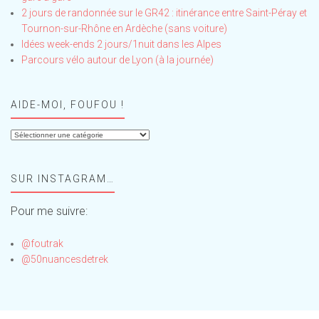
2 jours de randonnée sur le GR42 : itinérance entre Saint-Péray et
Tournon-sur-Rhône en Ardèche (sans voiture)
Idées week-ends 2 jours/1nuit dans les Alpes
Parcours vélo autour de Lyon (à la journée)
AIDE-MOI, FOUFOU !
Aide-
moi,
Foufou
SUR INSTAGRAM…
!
Pour me suivre:
@foutrak
@50nuancesdetrek