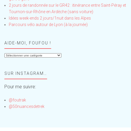
2 jours de randonnée sur le GR42 : itinérance entre Saint-Péray et
Tournon-sur-Rhône en Ardèche (sans voiture)
Idées week-ends 2 jours/1nuit dans les Alpes
Parcours vélo autour de Lyon (à la journée)
AIDE-MOI, FOUFOU !
Aide-
moi,
Foufou
SUR INSTAGRAM…
!
Pour me suivre:
@foutrak
@50nuancesdetrek