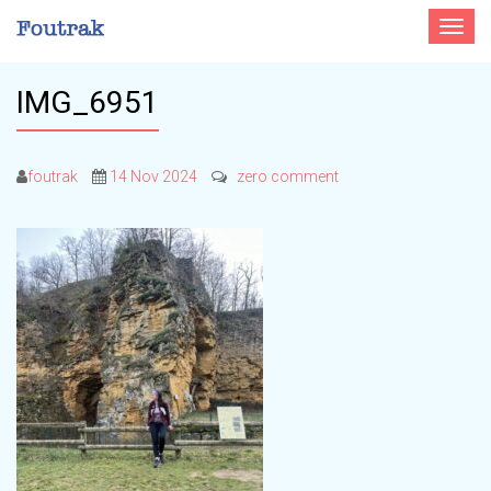
Toggle
navigat
IMG_6951
foutrak
14 Nov 2024
zero comment