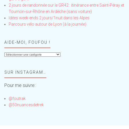
2 jours de randonnée sur le GR42 : itinérance entre Saint-Péray et
Tournon-sur-Rhône en Ardèche (sans voiture)
Idées week-ends 2 jours/1nuit dans les Alpes
Parcours vélo autour de Lyon (à la journée)
AIDE-MOI, FOUFOU !
Aide-
moi,
Foufou
SUR INSTAGRAM…
!
Pour me suivre:
@foutrak
@50nuancesdetrek