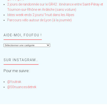
2 jours de randonnée sur le GR42 : itinérance entre Saint-Péray et
Tournon-sur-Rhône en Ardèche (sans voiture)
Idées week-ends 2 jours/1nuit dans les Alpes
Parcours vélo autour de Lyon (à la journée)
AIDE-MOI, FOUFOU !
Aide-
moi,
Foufou
SUR INSTAGRAM…
!
Pour me suivre:
@foutrak
@50nuancesdetrek