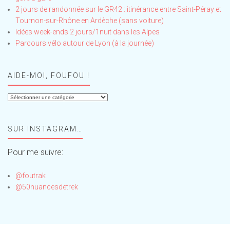
2 jours de randonnée sur le GR42 : itinérance entre Saint-Péray et
Tournon-sur-Rhône en Ardèche (sans voiture)
Idées week-ends 2 jours/1nuit dans les Alpes
Parcours vélo autour de Lyon (à la journée)
AIDE-MOI, FOUFOU !
Aide-
moi,
Foufou
SUR INSTAGRAM…
!
Pour me suivre:
@foutrak
@50nuancesdetrek