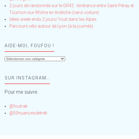
2 jours de randonnée sur le GR42 : itinérance entre Saint-Péray et
Tournon-sur-Rhône en Ardèche (sans voiture)
Idées week-ends 2 jours/1nuit dans les Alpes
Parcours vélo autour de Lyon (à la journée)
AIDE-MOI, FOUFOU !
Aide-
moi,
Foufou
SUR INSTAGRAM…
!
Pour me suivre:
@foutrak
@50nuancesdetrek