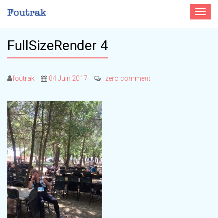
Toggle
navigat
FullSizeRender 4
foutrak
04 Juin 2017
zero comment