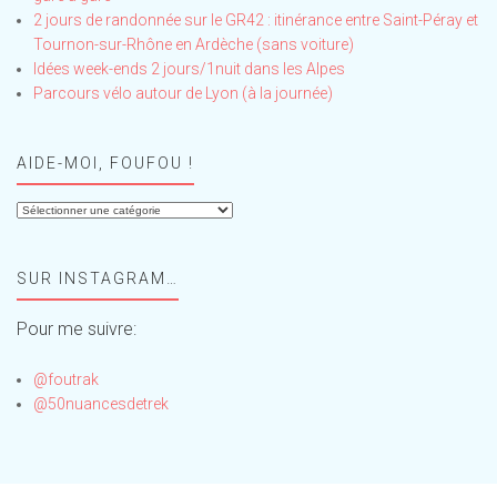
2 jours de randonnée sur le GR42 : itinérance entre Saint-Péray et
Tournon-sur-Rhône en Ardèche (sans voiture)
Idées week-ends 2 jours/1nuit dans les Alpes
Parcours vélo autour de Lyon (à la journée)
AIDE-MOI, FOUFOU !
Aide-
moi,
Foufou
SUR INSTAGRAM…
!
Pour me suivre:
@foutrak
@50nuancesdetrek