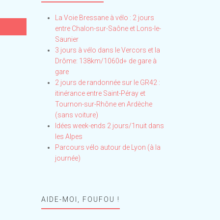
La Voie Bressane à vélo : 2 jours
entre Chalon-sur-Saône et Lons-le-
Saunier
3 jours à vélo dans le Vercors et la
Drôme: 138km/1060d+ de gare à
gare
2 jours de randonnée sur le GR42 :
itinérance entre Saint-Péray et
Tournon-sur-Rhône en Ardèche
(sans voiture)
Idées week-ends 2 jours/1nuit dans
les Alpes
Parcours vélo autour de Lyon (à la
journée)
AIDE-MOI, FOUFOU !