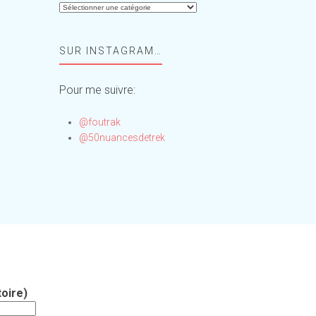
Aide-
moi,
Foufou
SUR INSTAGRAM…
!
Pour me suivre:
@foutrak
@50nuancesdetrek
oire)