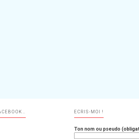
ACEBOOK…
ECRIS-MOI !
Ton nom ou pseudo (obligat