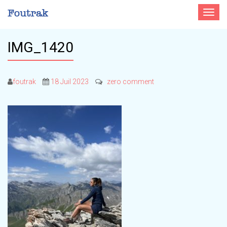
Toggle
navigat
IMG_1420
foutrak
18 Juil 2023
zero comment