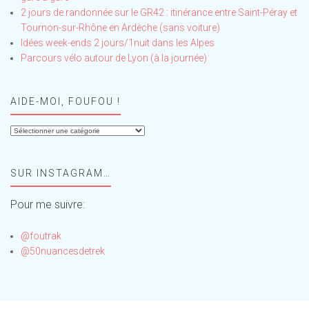
2 jours de randonnée sur le GR42 : itinérance entre Saint-Péray et
Tournon-sur-Rhône en Ardèche (sans voiture)
Idées week-ends 2 jours/1nuit dans les Alpes
Parcours vélo autour de Lyon (à la journée)
AIDE-MOI, FOUFOU !
Aide-
moi,
Foufou
SUR INSTAGRAM…
!
Pour me suivre:
@foutrak
@50nuancesdetrek