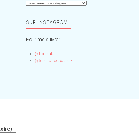
Aide-
moi,
Foufou
SUR INSTAGRAM…
!
Pour me suivre:
@foutrak
@50nuancesdetrek
oire)