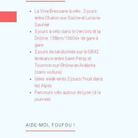
La Voie Bressane à vélo : 2 jours
entre Chalon-sur-Saône et Lons-le-
Saunier
3 jours à vélo dans le Vercors et la
Drôme: 138km/1060d+ de gare à
gare
2 jours de randonnée sur le GR42 :
itinérance entre Saint-Péray et
Tournon-sur-Rhône en Ardèche
(sans voiture)
Idées week-ends 2 jours/1nuit dans
les Alpes
Parcours vélo autour de Lyon (à la
journée)
AIDE-MOI, FOUFOU !