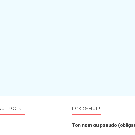
ACEBOOK…
ECRIS-MOI !
Ton nom ou pseudo (obligat