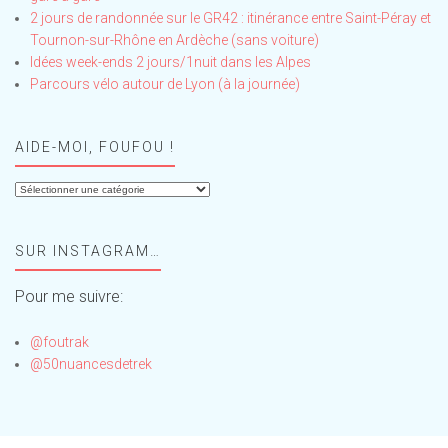
2 jours de randonnée sur le GR42 : itinérance entre Saint-Péray et
Tournon-sur-Rhône en Ardèche (sans voiture)
Idées week-ends 2 jours/1nuit dans les Alpes
Parcours vélo autour de Lyon (à la journée)
AIDE-MOI, FOUFOU !
Aide-
moi,
Foufou
SUR INSTAGRAM…
!
Pour me suivre:
@foutrak
@50nuancesdetrek