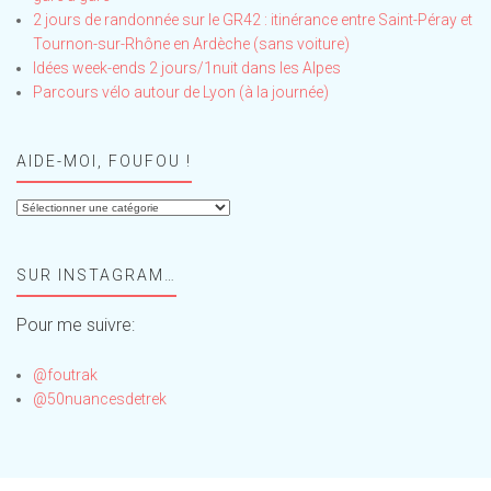
2 jours de randonnée sur le GR42 : itinérance entre Saint-Péray et
Tournon-sur-Rhône en Ardèche (sans voiture)
Idées week-ends 2 jours/1nuit dans les Alpes
Parcours vélo autour de Lyon (à la journée)
AIDE-MOI, FOUFOU !
Aide-
moi,
Foufou
SUR INSTAGRAM…
!
Pour me suivre:
@foutrak
@50nuancesdetrek