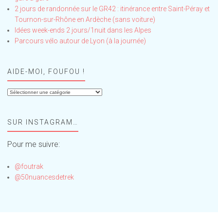
2 jours de randonnée sur le GR42 : itinérance entre Saint-Péray et
Tournon-sur-Rhône en Ardèche (sans voiture)
Idées week-ends 2 jours/1nuit dans les Alpes
Parcours vélo autour de Lyon (à la journée)
AIDE-MOI, FOUFOU !
Aide-
moi,
Foufou
SUR INSTAGRAM…
!
Pour me suivre:
@foutrak
@50nuancesdetrek