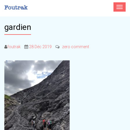
Toggle
navigat
gardien
foutrak
28 Déc 2019
zero comment