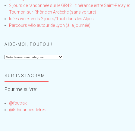
2 jours de randonnée sur le GR42 : itinérance entre Saint-Péray et
Tournon-sur-Rhône en Ardèche (sans voiture)
Idées week-ends 2 jours/1nuit dans les Alpes
Parcours vélo autour de Lyon (à la journée)
AIDE-MOI, FOUFOU !
Aide-
moi,
Foufou
SUR INSTAGRAM…
!
Pour me suivre:
@foutrak
@50nuancesdetrek