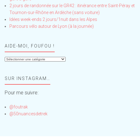
2 jours de randonnée sur le GR42 : itinérance entre Saint-Péray et
Tournon-sur-Rhône en Ardèche (sans voiture)
Idées week-ends 2 jours/1nuit dans les Alpes
Parcours vélo autour de Lyon (à la journée)
AIDE-MOI, FOUFOU !
Aide-
moi,
Foufou
SUR INSTAGRAM…
!
Pour me suivre:
@foutrak
@50nuancesdetrek