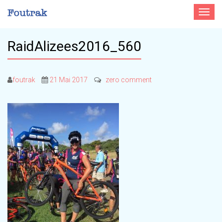
Toggle
navigat
RaidAlizees2016_560
foutrak
21 Mai 2017
zero comment