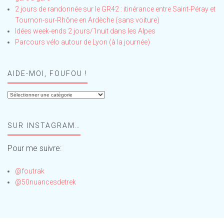
2 jours de randonnée sur le GR42 : itinérance entre Saint-Péray et
Tournon-sur-Rhône en Ardèche (sans voiture)
Idées week-ends 2 jours/1nuit dans les Alpes
Parcours vélo autour de Lyon (à la journée)
AIDE-MOI, FOUFOU !
Aide-
moi,
Foufou
SUR INSTAGRAM…
!
Pour me suivre:
@foutrak
@50nuancesdetrek