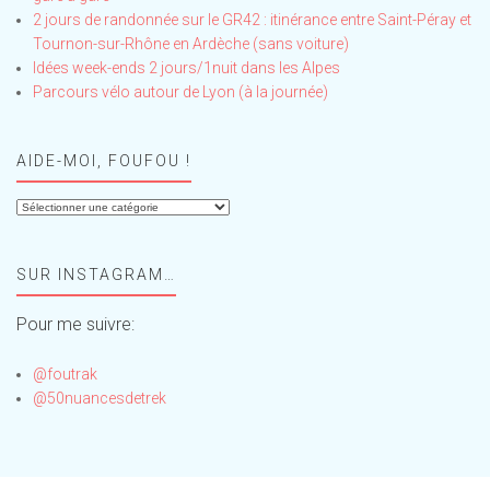
2 jours de randonnée sur le GR42 : itinérance entre Saint-Péray et
Tournon-sur-Rhône en Ardèche (sans voiture)
Idées week-ends 2 jours/1nuit dans les Alpes
Parcours vélo autour de Lyon (à la journée)
AIDE-MOI, FOUFOU !
Aide-
moi,
Foufou
SUR INSTAGRAM…
!
Pour me suivre:
@foutrak
@50nuancesdetrek