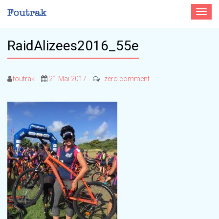
Toggle
navigat
RaidAlizees2016_55e
foutrak
21 Mai 2017
zero comment