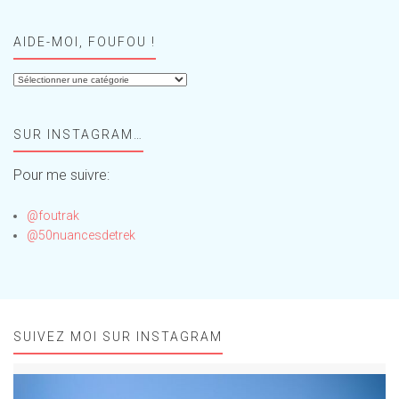
AIDE-MOI, FOUFOU !
Aide-
moi,
Foufou
SUR INSTAGRAM…
!
Pour me suivre:
@foutrak
@50nuancesdetrek
SUIVEZ MOI SUR INSTAGRAM