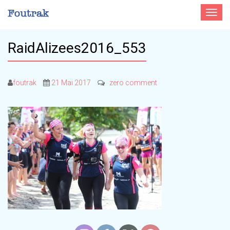
Toggle
navigat
RaidAlizees2016_553
foutrak
21 Mai 2017
zero comment