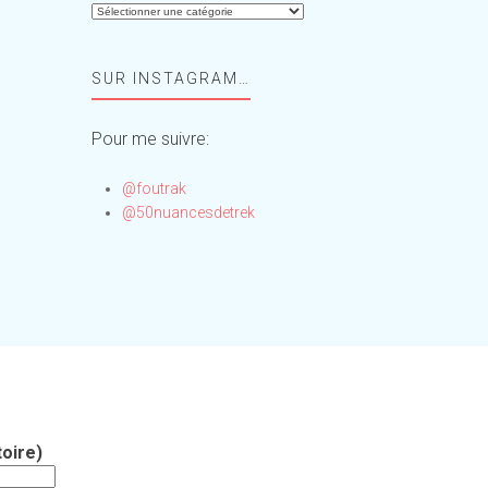
Aide-
moi,
Foufou
SUR INSTAGRAM…
!
Pour me suivre:
@foutrak
@50nuancesdetrek
oire)