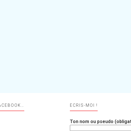
ACEBOOK…
ECRIS-MOI !
Ton nom ou pseudo (obligat