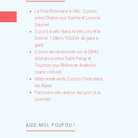
La Voie Bressane à vélo : 2 jours
entre Chalon-sur-Saône et Lons-le-
Saunier
3 jours à vélo dans le Vercors et la
Drôme: 138km/1060d+ de gare à
gare
2 jours de randonnée sur le GR42 :
itinérance entre Saint-Péray et
Tournon-sur-Rhône en Ardèche
(sans voiture)
Idées week-ends 2 jours/1nuit dans
les Alpes
Parcours vélo autour de Lyon (à la
journée)
AIDE-MOI, FOUFOU !